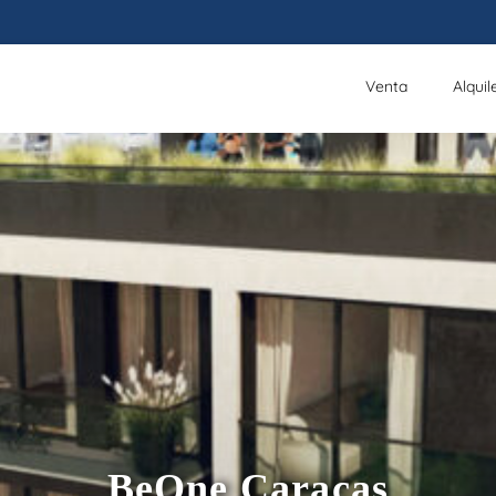
Venta
Alquil
BeOne Caracas