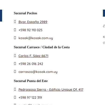
Sucursal Pocitos
Bvar. España 2989
¿
+598 92 110 025
K
kosak@kosak.com.uy
c
Sucursal Carrasco / Ciudad de la Costa
Carlos F. Sáez 6671
+598 26 016 242
carrasco@kosak.com.uy
Sucursal Punta del Este
Pedragosa Sierra - Edificio Unique Of. 417
+598 97 122 319