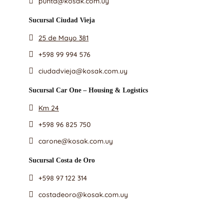
punta@kosak.com.uy
Sucursal Ciudad Vieja
25 de Mayo 381
+598 99 994 576
ciudadvieja@kosak.com.uy
Sucursal Car One – Housing & Logistics
Km 24
+598 96 825 750
carone@kosak.com.uy
Sucursal Costa de Oro
+598 97 122 314
costadeoro@kosak.com.uy