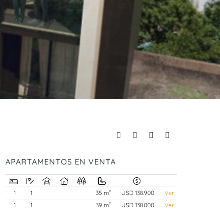
APARTAMENTOS EN VENTA
1
1
35 m²
USD 138.900
Ver
1
1
39 m²
USD 138.000
Ver