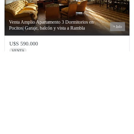
Venta Amplio Apartamento 3 Dormitorios en
+ Info
Pocitos| Garaje, balcón y vista a Rambla
U$S 590.000
VENTA
Pocitos
3
3
186 m²
202 m²
1